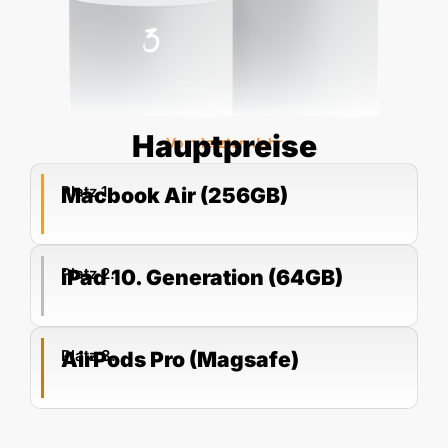
Hauptpreise
Vom letzten Jahr
Platz 1.
Macbook Air (256GB)
Platz 2.
iPad 10. Generation (64GB)
Platz 3.
AirPods Pro (Magsafe)