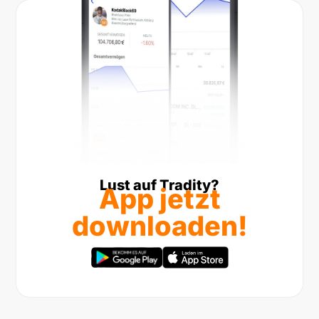
Lust auf Tradity?
App jetzt
downloaden!