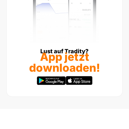
Lust auf Tradity?
App jetzt
downloaden!