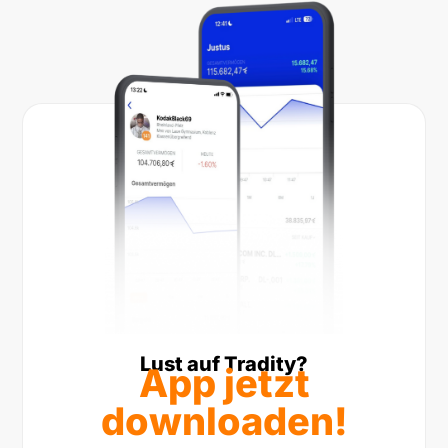
Lust auf Tradity?
App jetzt
downloaden!