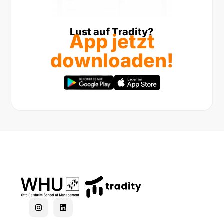
Lust auf Tradity?
App jetzt
downloaden!